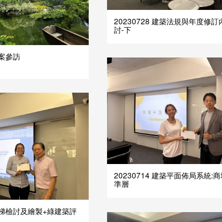
20230728 建築法規與年度修
討-下
建案參訪
20230714 建築平面佈局系統:
準層
7 樓梯檢討及繪製+綠建築評