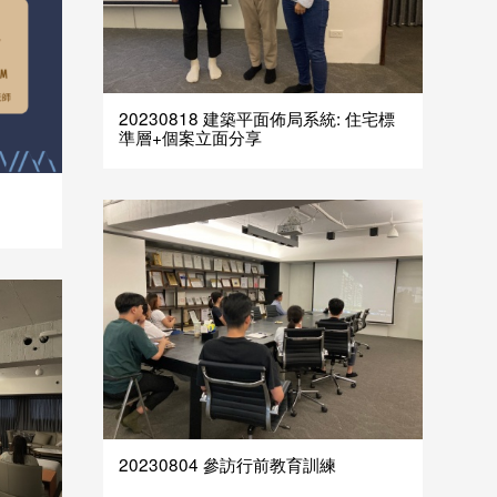
20230818 建築平面佈局系統: 住宅標
準層+個案立面分享
20230804 參訪行前教育訓練