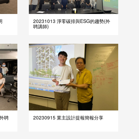
明
20231013 淨零碳排與ESG的趨勢(外
聘講師)
(外聘
20230915 業主設計提報簡報分享