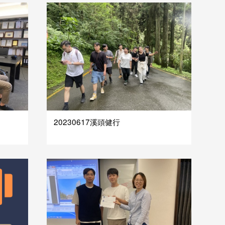
20230617溪頭健行