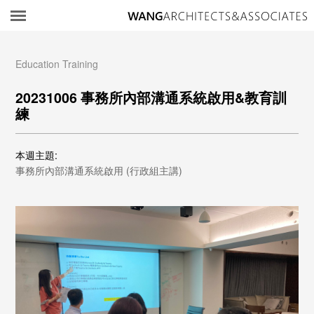
所
Education Training
20231006 事務所內部溝通系統啟用&教育訓
練
本週主題:
事務所內部溝通系統啟用 (行政組主講)