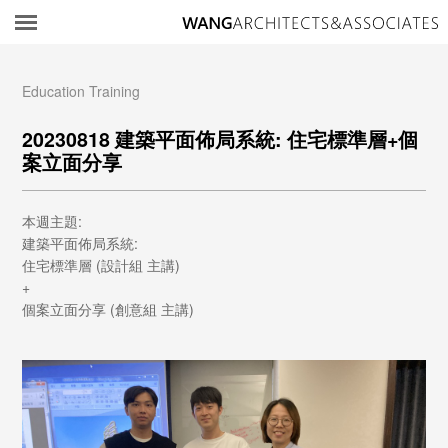
所
Education Training
20230818 建築平面佈局系統: 住宅標準層+個
案立面分享
本週主題:
建築平面佈局系統:
住宅標準層 (設計組 主講)
+
個案立面分享 (創意組 主講)