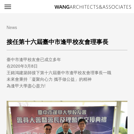
所
News
接任第十六屆臺中市逢甲校友會理事長
臺中市逢甲校友會已成立多年
在2020年3月8日
王銘鴻建築師接下第十六屆臺中市逢甲校友會理事長一職
未來會秉持「凝聚向心力 攜手做公益」的精神
為逢甲大學盡心盡力!